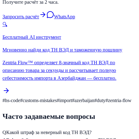
Получите расчёт за 2 часа.
Запросить расчёт
WhatsApp
🔍
Бесплатный AI инструмент
Мгновенно найди код ТН ВЭД и таможенную пошлину
Zentria Flow™ определяет 8-значный код ТН ВЭД по
описанию товара за секунды и рассчитывает полную
себестоимость импорта в Азербайджан — бесплатно.
#
hs-code
#
customs-mistakes
#
import
#
azerbaijan
#
duty
#
zentria-flow
Часто задаваемые вопросы
Q
Какой штраф за неверный код ТН ВЭД?