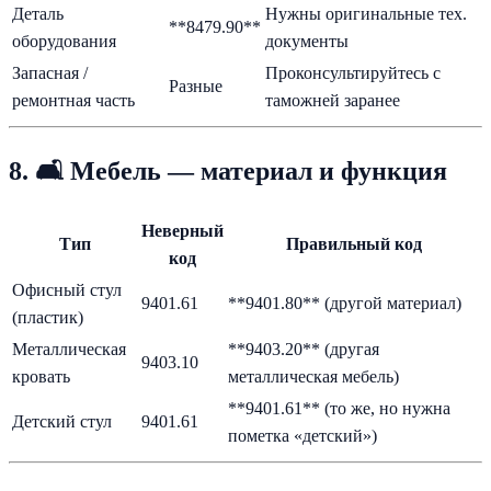
Деталь
Нужны оригинальные тех.
**8479.90**
оборудования
документы
Запасная /
Проконсультируйтесь с
Разные
ремонтная часть
таможней заранее
8. 🛋️ Мебель — материал и функция
Неверный
Тип
Правильный код
код
Офисный стул
9401.61
**9401.80** (другой материал)
(пластик)
Металлическая
**9403.20** (другая
9403.10
кровать
металлическая мебель)
**9401.61** (то же, но нужна
Детский стул
9401.61
пометка «детский»)