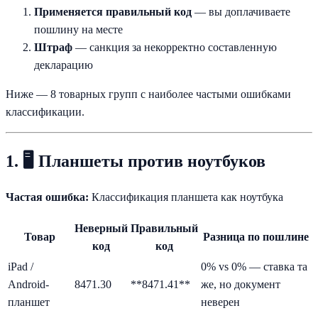
Применяется правильный код
— вы доплачиваете
пошлину на месте
Штраф
— санкция за некорректно составленную
декларацию
Ниже — 8 товарных групп с наиболее частыми ошибками
классификации.
1. 🖥️ Планшеты против ноутбуков
Частая ошибка:
Классификация планшета как ноутбука
Неверный
Правильный
Товар
Разница по пошлине
код
код
iPad /
0% vs 0% — ставка та
Android-
8471.30
**8471.41**
же, но документ
планшет
неверен