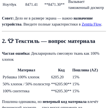
Вызывает
Ноутбук
8471.41
**8471.30**
таможенный досмотр
Совет:
Дело не в размере экрана — важно
назначение
устройства
. Введите полные характеристики в
Zentria Flow
.
2. 👕 Текстиль — вопрос материала
Частая ошибка:
Декларировать смесовую ткань как 100%
хлопок
Материал
Код
Пошлина (AZ)
Рубашка 100% хлопок
6205.20
15%
50% хлопок / 50% полиэстер
**6205.90**
15%
100% синтетика
**6205.30**
15%
Пошлина одинакова, но
неверный код материала
влечёт
физический досмотр — груз могут отправить на