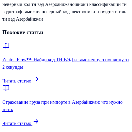
неверный код тн вэд Азербайджан
ошибки классификации тн
вэд
штраф таможня неверный код
электроника тн вэд
текстиль
тн вэд Азербайджан
Похожие статьи
Zentria Flow™: Найди код ТН ВЭД и таможенную пошлину за
2 секунды
Читать статью
Страхование груза при импорте в Азербайджан: что нужно
знать
Читать статью