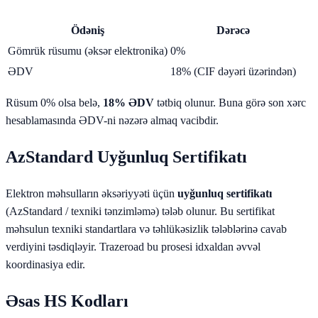
Ödəniş
Dərəcə
Gömrük rüsumu (əksər elektronika)
0%
ƏDV
18% (CIF dəyəri üzərindən)
Rüsum 0% olsa belə,
18% ƏDV
tətbiq olunur. Buna görə son xərc
hesablamasında ƏDV-ni nəzərə almaq vacibdir.
AzStandard Uyğunluq Sertifikatı
Elektron məhsulların əksəriyyəti üçün
uyğunluq sertifikatı
(AzStandard / texniki tənzimləmə) tələb olunur. Bu sertifikat
məhsulun texniki standartlara və təhlükəsizlik tələblərinə cavab
verdiyini təsdiqləyir. Trazeroad bu prosesi idxaldan əvvəl
koordinasiya edir.
Əsas HS Kodları