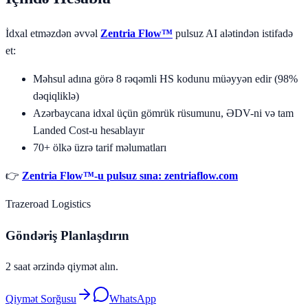
İdxal etməzdən əvvəl
Zentria Flow™
pulsuz AI alətindən istifadə
et:
Məhsul adına görə 8 rəqəmli HS kodunu müəyyən edir (98%
dəqiqliklə)
Azərbaycana idxal üçün gömrük rüsumunu, ƏDV-ni və tam
Landed Cost-u hesablayır
70+ ölkə üzrə tarif məlumatları
👉
Zentria Flow™-u pulsuz sına: zentriaflow.com
Trazeroad Logistics
Göndəriş Planlaşdırın
2 saat ərzində qiymət alın.
Qiymət Sorğusu
WhatsApp