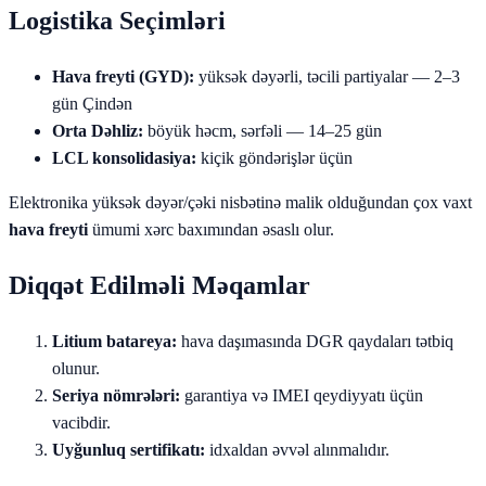
Logistika Seçimləri
Hava freyti (GYD):
yüksək dəyərli, təcili partiyalar — 2–3
gün Çindən
Orta Dəhliz:
böyük həcm, sərfəli — 14–25 gün
LCL konsolidasiya:
kiçik göndərişlər üçün
Elektronika yüksək dəyər/çəki nisbətinə malik olduğundan çox vaxt
hava freyti
ümumi xərc baxımından əsaslı olur.
Diqqət Edilməli Məqamlar
Litium batareya:
hava daşımasında DGR qaydaları tətbiq
olunur.
Seriya nömrələri:
garantiya və IMEI qeydiyyatı üçün
vacibdir.
Uyğunluq sertifikatı:
idxaldan əvvəl alınmalıdır.