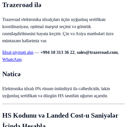
Trazeroad ilə
Trazeroad elektronika idxalçıları üçün uyğunluq sertifikatı
koordinasiyası, optimal marşrut seçimi və gömrük
rəsmiləşdirilməsini həyata keçirir. Çin və Asiya mənbələri üzrə
müntəzəm həllərimiz var.
İdxal qiyməti alın
—
+994 10 313 36 22
,
sales@trazeroad.com
,
WhatsApp
.
Nəticə
Elektronika idxalı 0% rüsum üstünlüyü ilə cəlbedicidir, lakin
uyğunluq sertifikatı və düzgün HS təsnifatı uğurun açarıdır.
HS Kodunu və Landed Cost-u Saniyələr
İçində Hesabla