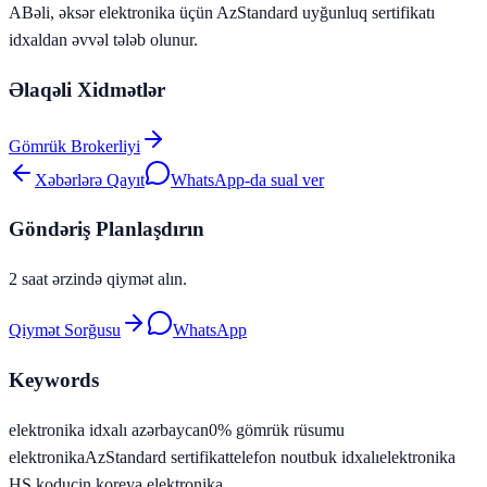
A
Bəli, əksər elektronika üçün AzStandard uyğunluq sertifikatı
idxaldan əvvəl tələb olunur.
Əlaqəli Xidmətlər
Gömrük Brokerliyi
Xəbərlərə Qayıt
WhatsApp-da sual ver
Göndəriş Planlaşdırın
2 saat ərzində qiymət alın.
Qiymət Sorğusu
WhatsApp
Keywords
elektronika idxalı azərbaycan
0% gömrük rüsumu
elektronika
AzStandard sertifikat
telefon noutbuk idxalı
elektronika
HS kodu
çin koreya elektronika