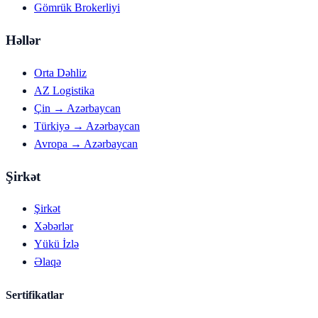
Gömrük Brokerliyi
Həllər
Orta Dəhliz
AZ Logistika
Çin → Azərbaycan
Türkiyə → Azərbaycan
Avropa → Azərbaycan
Şirkət
Şirkət
Xəbərlər
Yükü İzlə
Əlaqə
Sertifikatlar