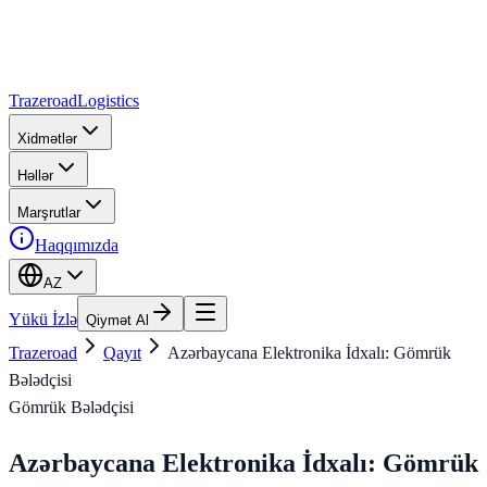
Trazeroad
Logistics
Xidmətlər
Həllər
Marşrutlar
Haqqımızda
AZ
Yükü İzlə
Qiymət Al
Trazeroad
Qayıt
Azərbaycana Elektronika İdxalı: Gömrük
Bələdçisi
Gömrük Bələdçisi
Azərbaycana Elektronika İdxalı: Gömrük