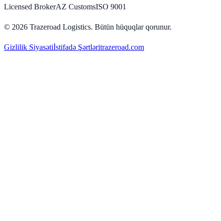
Licensed Broker
AZ Customs
ISO 9001
©
2026
Trazeroad Logistics.
Bütün hüquqlar qorunur.
Gizlilik Siyasəti
İstifadə Şərtləri
trazeroad.com