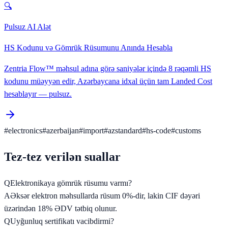
🔍
Pulsuz AI Alət
HS Kodunu və Gömrük Rüsumunu Anında Hesabla
Zentria Flow™ məhsul adına görə saniyələr içində 8 rəqəmli HS
kodunu müəyyən edir, Azərbaycana idxal üçün tam Landed Cost
hesablayır — pulsuz.
#
electronics
#
azerbaijan
#
import
#
azstandard
#
hs-code
#
customs
Tez-tez verilən suallar
Q
Elektronikaya gömrük rüsumu varmı?
A
Əksər elektron məhsullarda rüsum 0%-dir, lakin CIF dəyəri
üzərindən 18% ƏDV tətbiq olunur.
Q
Uyğunluq sertifikatı vacibdirmi?