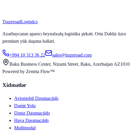
Trazeroad
Logistics
Azərbaycanın aparıcı beynəlxalq logistika şirkəti. Orta Dəhliz üzrə
premium yük daşıma həlləri.
+994 10 313 36 22
sales@trazeroad.com
Baku Business Center, Nizami Street, Baku, Azerbaijan AZ1010
Powered by Zentria Flow™
Xidmətlər
Avtomobil Daşımacılığı
Dəmir Yolu
Dəniz Daşımacılığı
Hava Daşımacılığı
Multimodal