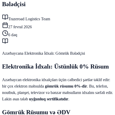
Bələdçisi
Trazeroad Logistics Team
27 fevral 2026
6
dəq
Azərbaycana Elektronika İdxalı: Gömrük Bələdçisi
Elektronika İdxalı: Üstünlük 0% Rüsum
Azərbaycan elektronika idxalçıları üçün cəlbedici şərtlər təklif edir:
bir çox elektron məhsulda
gömrük rüsumu 0%-dir
. Bu, telefon,
noutbuk, planşet, televizor və bənzər məhsulların idxalını sərfəli edir.
Lakin əsas tələb
uyğunluq sertifikatıdır
.
Gömrük Rüsumu və ƏDV