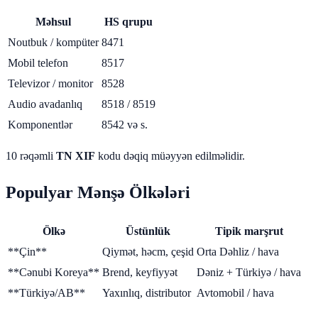
Məhsul
HS qrupu
Noutbuk / kompüter
8471
Mobil telefon
8517
Televizor / monitor
8528
Audio avadanlıq
8518 / 8519
Komponentlər
8542 və s.
10 rəqəmli
TN XIF
kodu dəqiq müəyyən edilməlidir.
Populyar Mənşə Ölkələri
Ölkə
Üstünlük
Tipik marşrut
**Çin**
Qiymət, həcm, çeşid
Orta Dəhliz / hava
**Cənubi Koreya**
Brend, keyfiyyət
Dəniz + Türkiyə / hava
**Türkiyə/AB**
Yaxınlıq, distributor
Avtomobil / hava