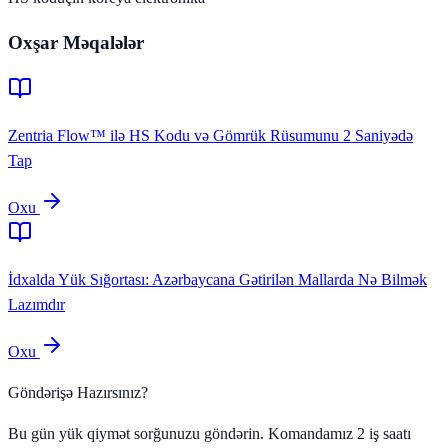
Oxşar Məqalələr
Zentria Flow™ ilə HS Kodu və Gömrük Rüsumunu 2 Saniyədə
Tap
Oxu
İdxalda Yük Sığortası: Azərbaycana Gətirilən Mallarda Nə Bilmək
Lazımdır
Oxu
Göndərişə Hazırsınız?
Bu gün yük qiymət sorğunuzu göndərin. Komandamız 2 iş saatı