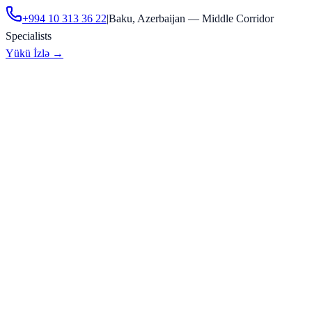
+994 10 313 36 22
|
Baku, Azerbaijan — Middle Corridor
Specialists
Yükü İzlə
→