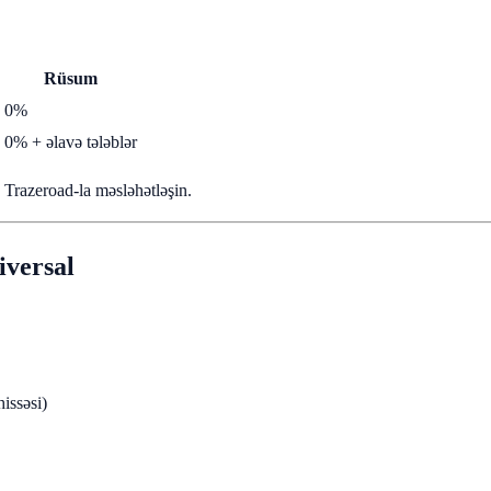
Rüsum
0%
0% + əlavə tələblər
n Trazeroad-la məsləhətləşin.
iversal
issəsi)