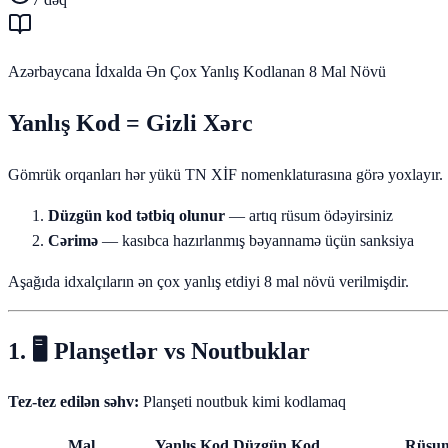
Azərbaycana İdxalda Ən Çox Yanlış Kodlanan 8 Mal Növü
Yanlış Kod = Gizli Xərc
Gömrük orqanları hər yükü TN XİF nomenklaturasına görə yoxlayır. Siz
Düzgün kod tətbiq olunur
— artıq rüsum ödəyirsiniz
Cərimə
— kasıbca hazırlanmış bəyannamə üçün sanksiya
Aşağıda idxalçıların ən çox yanlış etdiyi 8 mal növü verilmişdir.
1. 🖥️ Planşetlər vs Noutbuklar
Tez-tez edilən səhv:
Planşeti noutbuk kimi kodlamaq
Mal
Yanlış Kod
Düzgün Kod
Rüsum