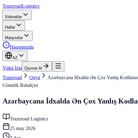
Trazeroad
Logistics
Xidmətlər
Həllər
Marşrutlar
Haqqımızda
AZ
Yükü İzlə
Qiymət Al
Trazeroad
Qayıt
Azərbaycana İdxalda Ən Çox Yanlış Kodlana
Gömrük Bələdçisi
Azərbaycana İdxalda Ən Çox Yanlış Kodl
Trazeroad Logistics
25 may 2026
7
dəq