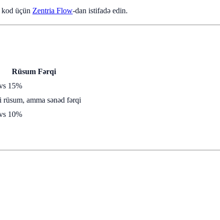
q kod üçün
Zentria Flow
-dan istifadə edin.
Rüsum Fərqi
vs 15%
i rüsum, amma sənəd fərqi
vs 10%