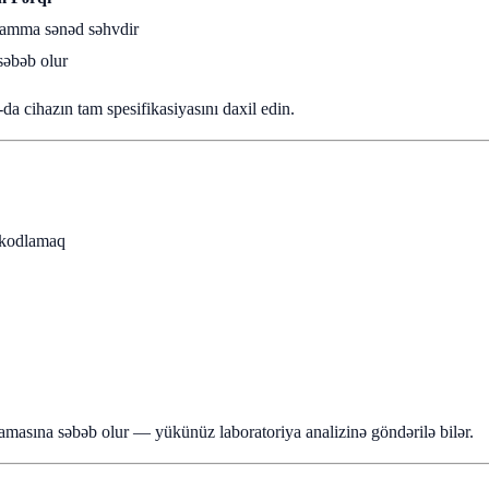
amma sənəd səhvdir
səbəb olur
-da cihazın tam spesifikasiyasını daxil edin.
i kodlamaq
amasına səbəb olur — yükünüz laboratoriya analizinə göndərilə bilər.