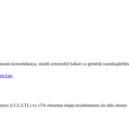
təzəm konsolidasiya, sürətli avtomobil həlləri və gömrük rəsmiləşdirilmə
atsApp
.
idasiya (LCL/LTL) və 15% rüsumun dəqiq hesablanması ilə əldə olunur.