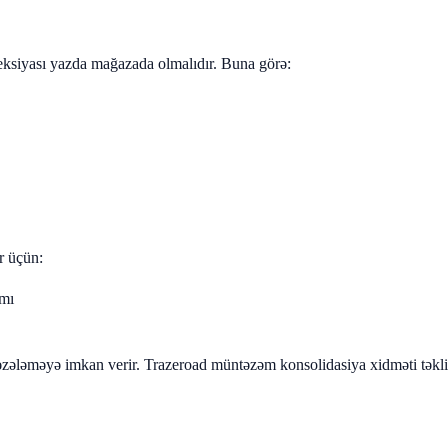
eksiyası yazda mağazada olmalıdır. Buna görə:
r üçün:
ımı
təzələməyə imkan verir. Trazeroad müntəzəm konsolidasiya xidməti təklif