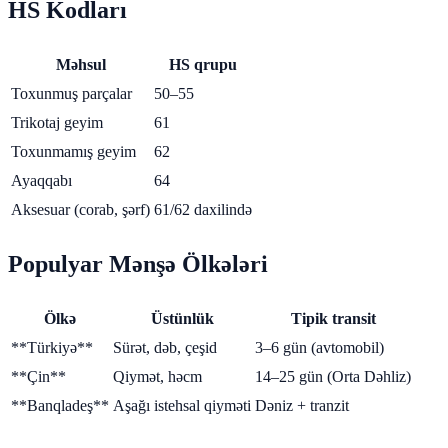
HS Kodları
Məhsul
HS qrupu
Toxunmuş parçalar
50–55
Trikotaj geyim
61
Toxunmamış geyim
62
Ayaqqabı
64
Aksesuar (corab, şərf)
61/62 daxilində
Populyar Mənşə Ölkələri
Ölkə
Üstünlük
Tipik transit
**Türkiyə**
Sürət, dəb, çeşid
3–6 gün (avtomobil)
**Çin**
Qiymət, həcm
14–25 gün (Orta Dəhliz)
**Banqladeş**
Aşağı istehsal qiyməti
Dəniz + tranzit