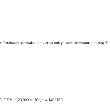
ir. Pərakəndə şəbəkələr, butiklər və onlayn satıcılar mütəmadi olaraq T
SD, ƏDV = (23 000 × 18%) = 4 140 USD.