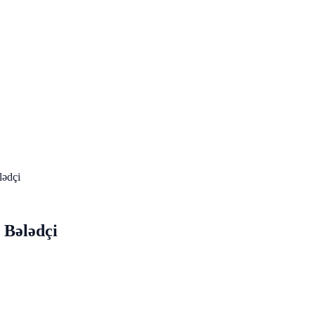
lədçi
 Bələdçi