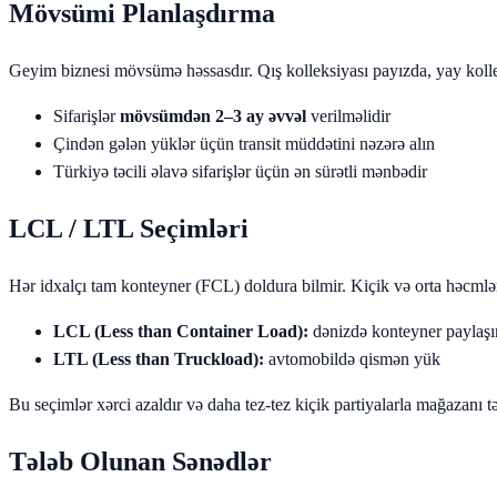
Mövsümi Planlaşdırma
Geyim biznesi mövsümə həssasdır. Qış kolleksiyası payızda, yay koll
Sifarişlər
mövsümdən 2–3 ay əvvəl
verilməlidir
Çindən gələn yüklər üçün transit müddətini nəzərə alın
Türkiyə təcili əlavə sifarişlər üçün ən sürətli mənbədir
LCL / LTL Seçimləri
Hər idxalçı tam konteyner (FCL) doldura bilmir. Kiçik və orta həcmlə
LCL (Less than Container Load):
dənizdə konteyner paylaş
LTL (Less than Truckload):
avtomobildə qismən yük
Bu seçimlər xərci azaldır və daha tez-tez kiçik partiyalarla mağazanı 
Tələb Olunan Sənədlər