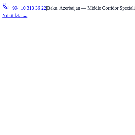
+994 10 313 36 22
|
Baku, Azerbaijan — Middle Corridor Speciali
Yükü İzlə
→