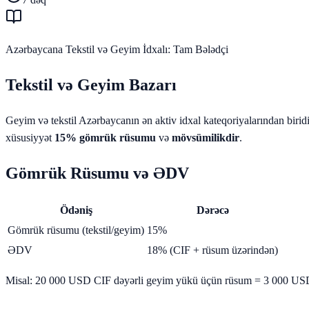
Azərbaycana Tekstil və Geyim İdxalı: Tam Bələdçi
Tekstil və Geyim Bazarı
Geyim və tekstil Azərbaycanın ən aktiv idxal kateqoriyalarından birid
xüsusiyyət
15% gömrük rüsumu
və
mövsümilikdir
.
Gömrük Rüsumu və ƏDV
Ödəniş
Dərəcə
Gömrük rüsumu (tekstil/geyim)
15%
ƏDV
18% (CIF + rüsum üzərindən)
Misal: 20 000 USD CIF dəyərli geyim yükü üçün rüsum = 3 000 U