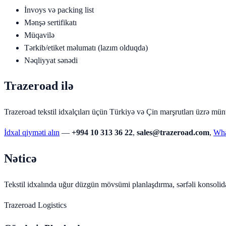
İnvoys və packing list
Mənşə sertifikatı
Müqavilə
Tərkib/etiket məlumatı (lazım olduqda)
Nəqliyyat sənədi
Trazeroad ilə
Trazeroad tekstil idxalçıları üçün Türkiyə və Çin marşrutları üzrə mün
İdxal qiyməti alın
—
+994 10 313 36 22
,
sales@trazeroad.com
,
Wh
Nəticə
Tekstil idxalında uğur düzgün mövsümi planlaşdırma, sərfəli konsol
Trazeroad Logistics