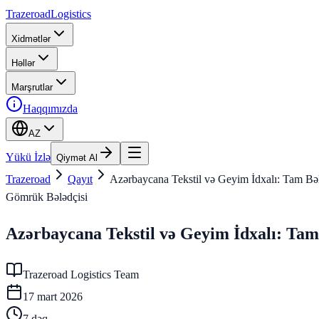
Trazeroad
Logistics
Xidmətlər
Həllər
Marşrutlar
Haqqımızda
AZ
Yükü İzlə
Qiymət Al
Trazeroad
Qayıt
Azərbaycana Tekstil və Geyim İdxalı: Tam Bə
Gömrük Bələdçisi
Azərbaycana Tekstil və Geyim İdxalı: Tam
Trazeroad Logistics Team
17 mart 2026
7
dəq